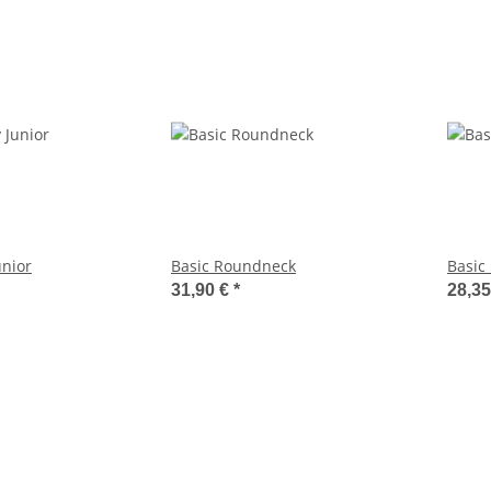
unior
Basic Roundneck
Basic
31,90 €
*
28,3