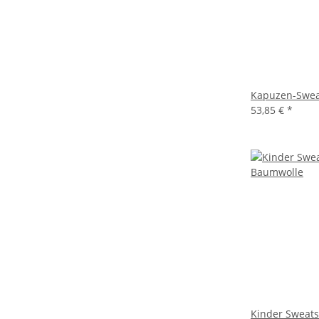
Kapuzen-Swea
53,85 €
*
Kinder Sweatsh