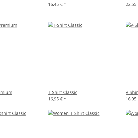
16,45 €
*
22,55
remium
T-Shirt Classic
V-Shir
16,95 €
*
16,95